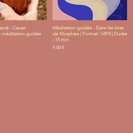
acré - Cacao
Méditation guidée - Dans les bras
 méditation guidée
de Morphée | Format : MP3 | Durée
: 15 min
Prix
9,00 €