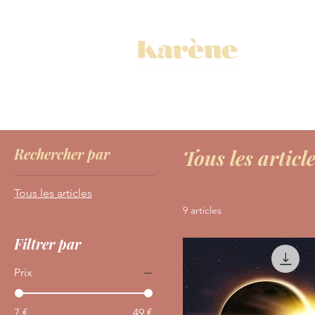
YOGA
Accueil
All Products
Rechercher par
Tous les articl
Tous les articles
9 articles
Filtrer par
Prix
7 €
49 €