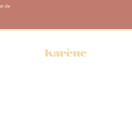
at de
Yoga
📍
port de Nice,
📍
centre-ville de Nice
Massages & soins
📍Yoga Mala - 15 bd Lech Walesa à Nice
📍
Salon Opium Coiffure -
11 rue de l'Hôtel des Postes à Nice