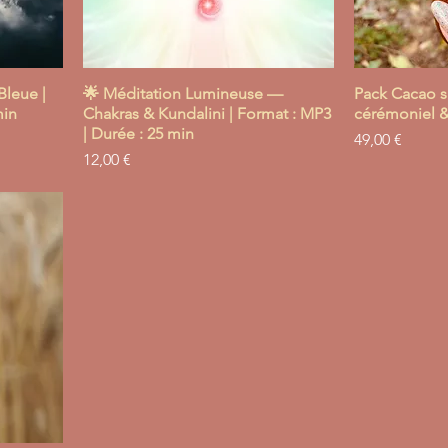
Bleue |
🌟 Méditation Lumineuse —
Pack Cacao s
min
Chakras & Kundalini | Format : MP3
cérémoniel &
| Durée : 25 min
Prix
49,00 €
Prix
12,00 €