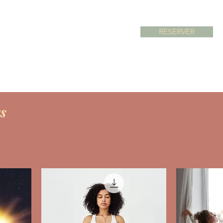
RESERVER
RITUELS & SOINS
TARIFS
es