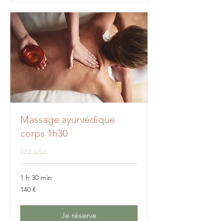
Massage ayurvédique
corps 1h30
Lire plus
1 h 30 min
140
140 €
euros
Je réserve