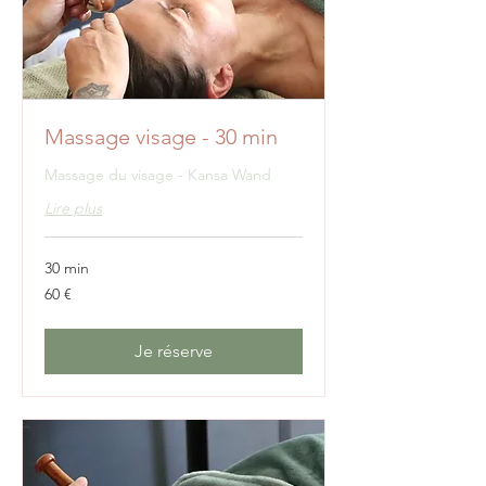
Massage visage - 30 min
Massage du visage - Kansa Wand
Lire plus
30 min
60
60 €
euros
Je réserve