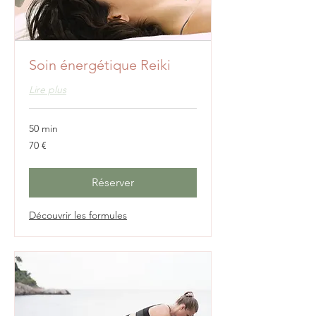
Soin énergétique Reiki
Lire plus
50 min
70
70 €
euros
Réserver
Découvrir les formules