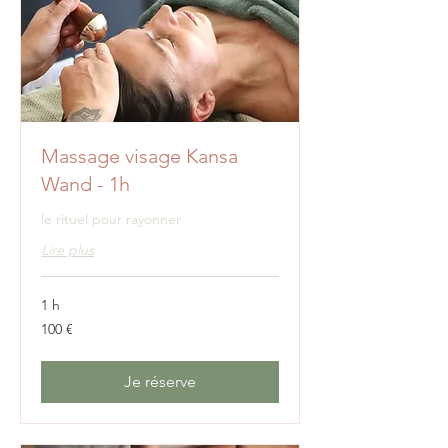
Massage visage Kansa
Wand - 1h
le rituel pour rayonner
Lire plus
1 h
100
100 €
euros
Je réserve