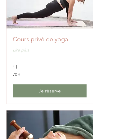
Cours privé de yoga
Lire plus
1 h
70
70 €
euros
Je réserve