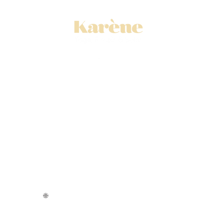
Yoga
📍
port de Nice,
📍
centre-ville de Nice
Massages & soins
📍Yoga Mala - 15 bd Lech Walesa à Nice
📍
Salon Opium Coiffure -
11 rue de l'Hôtel des Postes à Nice
📞
+33 6 81 88 93 28
✉️
karenehappyyogi@gmail.com
🌐
Intervient à domicile sur le 06 et Monaco