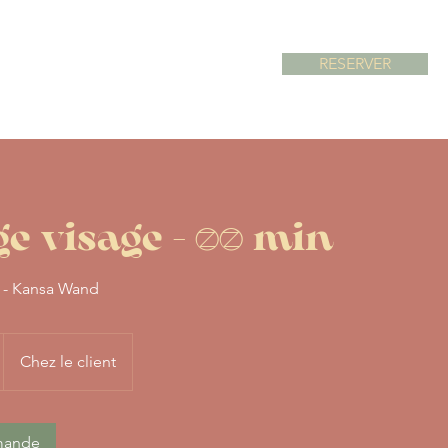
RESERVER
RITUELS & SOINS
TARIFS
e visage - 30 min
 - Kansa Wand
Chez le client
mande