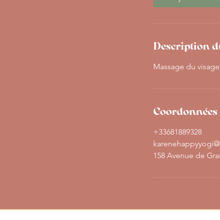
n
Description d
Massage du visage
Coordonnées
+33681889328
karenehappyyogi@
158 Avenue de Gra