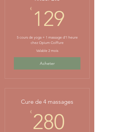
129€
€
129
5 cours de yoga + 1 massage d'1 heure
chez Opium Coiffure
Valable 2 mois
Acheter
Cure de 4 massages
280€
€
280