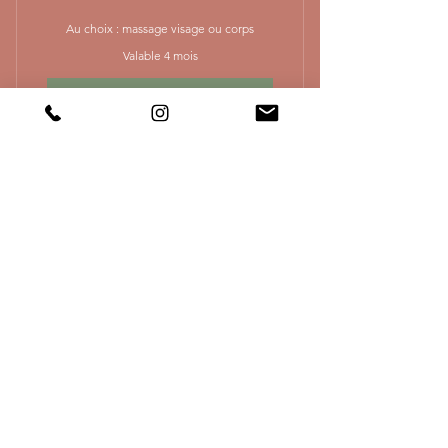
Au choix : massage visage ou corps
Valable 4 mois
Acheter
Massage abhyanga corps
Pass Eté
100€
€
100
8 cours de yoga à prendre pendant juillet
et aout
Valable 2 mois