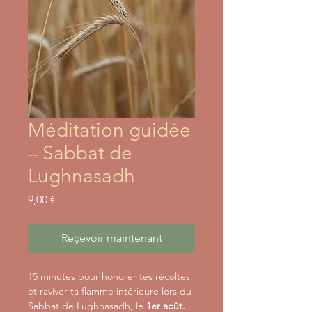
Méditation guidée
– Sabbat de
Lughnasadh
Prix
9,00 €
Reçevoir maintenant
15 minutes pour honorer tes récoltes
et raviver ta flamme intérieure lors du
Sabbat de Lughnasadh, le
1er août.